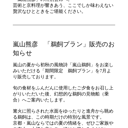
芸術と京料理が響きあう、ここでしか味わえない
贅沢なひとときをご堪能ください。
嵐山熊彦 「鵜飼プラン」販売のお
知らせ
嵐山の夏から初秋の風物詩「嵐山鵜飼」をお楽し
みいただける「期間限定 鵜飼プラン」を7月よ
り販売しております。
旬の食材をふんだんに使用したご夕食をお召し上
がりいただいた後、幻想的な鵜飼の見物船（乗
合）へご案内いたします。
篝火に照らされた水面をゆったりと進舟から眺め
る鵜飼は、この時期だけの特別な風景です。
京都・嵐山ならではの夏の情緒を、ぜひご家族や